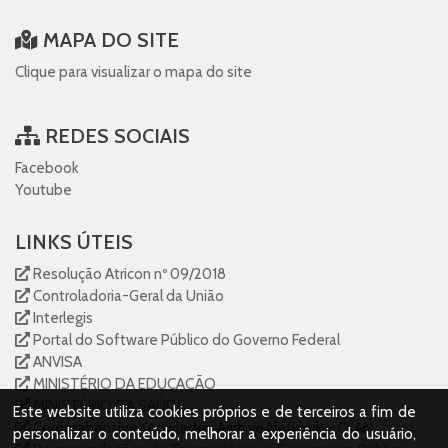
MAPA DO SITE
Clique para visualizar o mapa do site
REDES SOCIAIS
Facebook
Youtube
LINKS ÚTEIS
Resolução Atricon nº 09/2018
Controladoria-Geral da União
Interlegis
Portal do Software Público do Governo Federal
ANVISA
MINISTÉRIO DA EDUCAÇÃO
MINISTÉRIO DA SAÚDE
Este website utiliza cookies próprios e de terceiros a fim de
Comprehensive Knowledge Archive Network – CKAN
personalizar o conteúdo, melhorar a experiência do usuário,