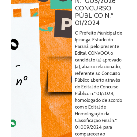
N.º 005/2026
CONCURSO
PÚBLICO N.º
01/2024
O Prefeito Municipal de
Ipiranga, Estado do
Paraná, pelo presente
Edital, CONVOCA o
candidato (a) aprovado
(a), abaixo relacionado,
referente ao Concurso
Público aberto através
do Edital de Concurso
Público n.º 01/2024,
homologado de acordo
com o Edital de
Homologação da
Classificação Final n.º:
01.009/2024, para
comparecer ao