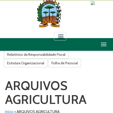
Toggle
navigation
Toggl
Licitações
Contratos
Convênios
Leis
Decretos
naviga
Relatórios da Responsabilidade Fiscal
Estrutura Organizacional
Folha de Pessoal
ARQUIVOS
AGRICULTURA
Início
> ARQUIVOS AGRICULTURA