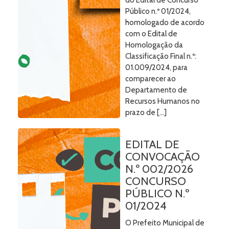
do Edital de Concurso
Público n.º 01/2024,
homologado de acordo
com o Edital de
Homologação da
Classificação Final n.º:
01.009/2024, para
comparecer ao
Departamento de
Recursos Humanos no
prazo de […]
EDITAL DE
CONVOCAÇÃO
N.º 002/2026
CONCURSO
PÚBLICO N.º
01/2024
O Prefeito Municipal de