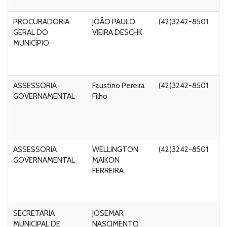
PROCURADORIA
JOÃO PAULO
(42)3242-8501
Ru
GERAL DO
VIEIRA DESCHK
A
MUNICÍPIO
C
de
5
ASSESSORIA
Faustino Pereira
(42)3242-8501
Ru
GOVERNAMENTAL
Filho
A
C
de
5
ASSESSORIA
WELLINGTON
(42)3242-8501
Ru
GOVERNAMENTAL
MAIKON
A
FERREIRA
C
de
5
SECRETARIA
JOSEMAR
R
MUNICIPAL DE
NASCIMENTO
V