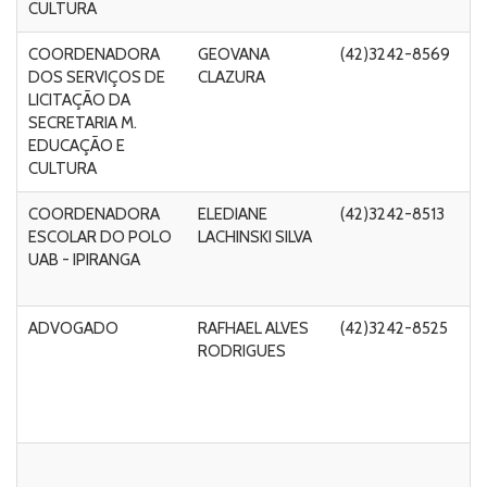
CULTURA
COORDENADORA
GEOVANA
(42)3242-8569
R
DOS SERVIÇOS DE
CLAZURA
Ri
LICITAÇÃO DA
Fo
SECRETARIA M.
C
EDUCAÇÃO E
CULTURA
COORDENADORA
ELEDIANE
(42)3242-8513
Ru
ESCOLAR DO POLO
LACHINSKI SILVA
Ri
UAB - IPIRANGA
M
n
ADVOGADO
RAFHAEL ALVES
(42)3242-8525
Ru
RODRIGUES
A
C
de
4