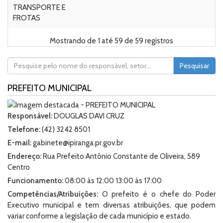
TRANSPORTE E
Ca
FROTAS
C
Mostrando de 1 até 59 de 59 registros
Pesquisar
PREFEITO MUNICIPAL
Responsável:
DOUGLAS DAVI CRUZ
Telefone:
(42) 3242 8501
E-mail:
gabinete@ipiranga.pr.gov.br
Endereço:
Rua Prefeito Antônio Constante de Oliveira, 589
Centro
Funcionamento:
08:00 às 12:00 13:00 às 17:00
Competências/Atribuições:
O prefeito é o chefe do Poder
Executivo municipal e tem diversas atribuições, que podem
variar conforme a legislação de cada município e estado.