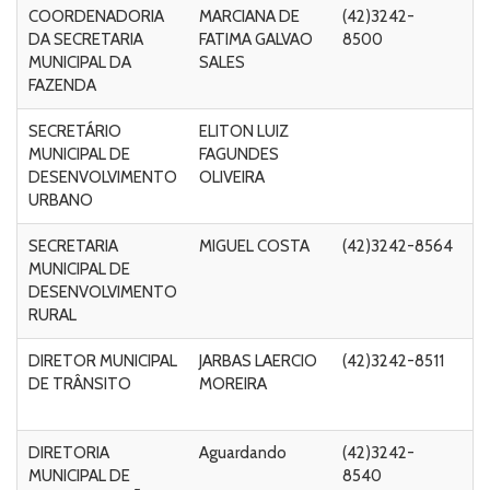
COORDENADORIA
MARCIANA DE
(42)3242-
R
DA SECRETARIA
FATIMA GALVAO
8500
n
MUNICIPAL DA
SALES
54
FAZENDA
SECRETÁRIO
ELITON LUIZ
R
MUNICIPAL DE
FAGUNDES
V
DESENVOLVIMENTO
OLIVEIRA
Ca
URBANO
C
SECRETARIA
MIGUEL COSTA
(42)3242-8564
R
MUNICIPAL DE
V
DESENVOLVIMENTO
Ca
RURAL
C
DIRETOR MUNICIPAL
JARBAS LAERCIO
(42)3242-8511
R
DE TRÂNSITO
MOREIRA
n
s/
DIRETORIA
Aguardando
(42)3242-
Ru
MUNICIPAL DE
8540
Ma