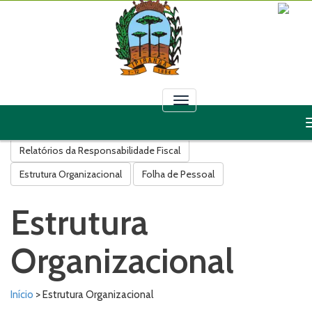
Toggle
navigation
Licitações
Contratos
Convênios
Leis
Decretos
Relatórios da Responsabilidade Fiscal
Estrutura Organizacional
Folha de Pessoal
Estrutura
Organizacional
Início
> Estrutura Organizacional