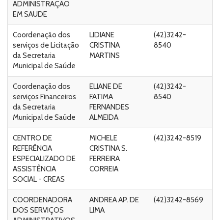
ADMINISTRAÇÃO
Ta
EM SAUDE
C
Coordenação dos
LIDIANE
(42)3242-
Ru
serviços de Licitação
CRISTINA
8540
Ma
da Secretaria
MARTINS
Ta
Municipal de Saúde
C
Coordenação dos
ELIANE DE
(42)3242-
Ru
serviços Financeiros
FATIMA
8540
Ma
da Secretaria
FERNANDES
Ta
Municipal de Saúde
ALMEIDA
C
CENTRO DE
MICHELE
(42)3242-8519
Ru
REFERÊNCIA
CRISTINA S.
A
ESPECIALIZADO DE
FERREIRA
C
ASSISTÊNCIA
CORREIA
de
SOCIAL - CREAS
sn
COORDENADORA
ANDREA AP. DE
(42)3242-8569
R
DOS SERVIÇOS
LIMA
Ri