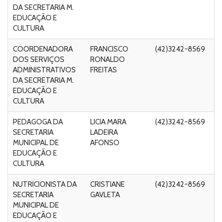
DA SECRETARIA M.
C
EDUCAÇÃO E
CULTURA
COORDENADORA
FRANCISCO
(42)3242-8569
R
DOS SERVIÇOS
RONALDO
Ri
ADMINISTRATIVOS
FREITAS
Fo
DA SECRETARIA M.
C
EDUCAÇÃO E
CULTURA
PEDAGOGA DA
LICIA MARA
(42)3242-8569
R
SECRETARIA
LADEIRA
Ri
MUNICIPAL DE
AFONSO
Fo
EDUCAÇÃO E
C
CULTURA
NUTRICIONISTA DA
CRISTIANE
(42)3242-8569
R
SECRETARIA
GAVLETA
Ri
MUNICIPAL DE
Fo
EDUCAÇÃO E
C