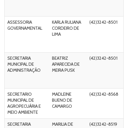
Mi
C
ASSESSORIA
KARLA RULIANA
(42)3242-8501
Ru
GOVERNAMENTAL
CORDEIRO DE
A
LIMA
C
de
5
SECRETARIA
BEATRIZ
(42)3242-8501
Ru
MUNICIPAL DE
APARECIDA DE
A
ADMINISTRAÇÃO
MEIRA PUSK
C
de
5
SECRETARIO
MADLEINE
(42)3242-8568
Ru
MUNICIPAL DE
BUENO DE
Ma
AGROPECUÁRIA E
CAMARGO
T
MEIO AMBIENTE
- 
SECRETARIA
MARILIA DE
(42)3242-8519
R