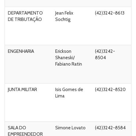
54
DEPARTAMENTO
Jean Felix
(42)3242-8613
Ru
DE TRIBUTAÇÃO
Sochtig
A
C
de
5
ENGENHARIA
Erickson
(42)3242-
Ru
Shaneski/
8504
A
Fabiano Ratin
C
de
5
JUNTA MILITAR
Isis Gomes de
(42)3242-8520
Ru
Lima
A
C
de
58
SALA DO
Simone Lovato
(42)3242-8584
R
EMPREENDEDOR
D