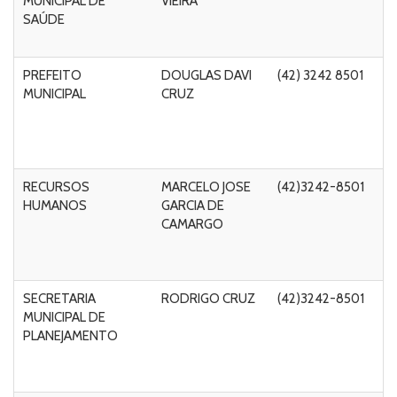
MUNICIPAL DE
VIEIRA
Ma
SAÚDE
Ta
C
PREFEITO
DOUGLAS DAVI
(42) 3242 8501
Ru
MUNICIPAL
CRUZ
A
C
de
5
RECURSOS
MARCELO JOSE
(42)3242-8501
Ru
HUMANOS
GARCIA DE
A
CAMARGO
C
de
5
SECRETARIA
RODRIGO CRUZ
(42)3242-8501
Ru
MUNICIPAL DE
A
PLANEJAMENTO
C
de
5