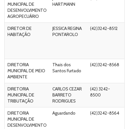
MUNICIPAL DE
HARTMANN
M
DESENVOLVIMENTO
AGROPECUÁRIO
DIRETOR DE
JESSICA REGINA
(42)3242-8512
Ru
HABITAÇÃO
PONTAROLO
A
C
de
58
DIRETORIA
Thais dos
(42)3242-8568
Ru
MUNICIPAL DE MEIO
Santos Furtado
M
AMBIENTE
DIRETORIA
CARLOS CEZAR
(42) 3242-
R
MUNICIPAL DE
BARRETO
8500
n
TRIBUTAÇÃO
RODRIGUES
54
DIRETORIA
Aguardando
(42)3242-8564
R
MUNICIPAL DE
V
DESENVOLVIMENTO
Ca