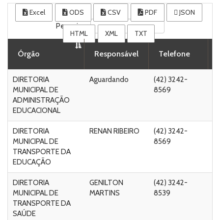
Excel
ODS
CSV
PDF
JSON
Pesquisar
HTML
XML
TXT
Órgão
Responsável
Telefone
DIRETORIA
Aguardando
(42) 3242-
R
MUNICIPAL DE
8569
Ri
ADMINISTRAÇÃO
Fo
EDUCACIONAL
C
DIRETORIA
RENAN RIBEIRO
(42) 3242-
R
MUNICIPAL DE
8569
Ri
TRANSPORTE DA
F
EDUCAÇÃO
DIRETORIA
GENILTON
(42) 3242-
Ru
MUNICIPAL DE
MARTINS
8539
Ma
TRANSPORTE DA
Ta
SAÚDE
C