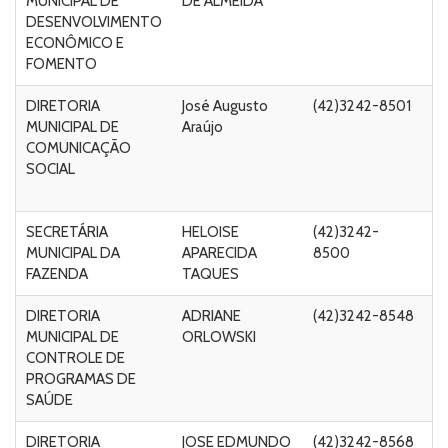
MUNICIPAL DE
DE ALMEIDA
n
DESENVOLVIMENTO
ECONÔMICO E
FOMENTO
DIRETORIA
José Augusto
(42)3242-8501
Ru
MUNICIPAL DE
Araújo
A
COMUNICAÇÃO
C
SOCIAL
de
5
SECRETÁRIA
HELOISE
(42)3242-
R
MUNICIPAL DA
APARECIDA
8500
n
FAZENDA
TAQUES
54
DIRETORIA
ADRIANE
(42)3242-8548
Ru
MUNICIPAL DE
ORLOWSKI
Ma
CONTROLE DE
Ta
PROGRAMAS DE
C
SAÚDE
DIRETORIA
JOSE EDMUNDO
(42)3242-8568
Ru