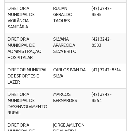
DIRETORIA
RULIAN
(42) 3242-
Ru
MUNICIPAL DE
GERALDO
8545
Ri
VIGILÂNCIA
TAQUES
M
SANITÁRIA
C
DIRETORIA
SILVANA
(42) 3242-
R
MUNICIPAL DE
APARECIDA
8533
V
ADMINISTRAÇÃO
SILVA BRITO
Ca
HOSPITALAR
C
DIRETOR MUNICIPAL
CARLOS IVAN DA
(42) 3242-8514
Ru
DE ESPORTES E
SILVA
Ri
LAZER
M
DIRETORIA
MARCOS
(42) 3242-
R
MUNICIPAL DE
BERNARDES
8564
V
DESENVOLVIMENTO
Ca
RURAL
DIRETORIA
JORGE AMILTON
R