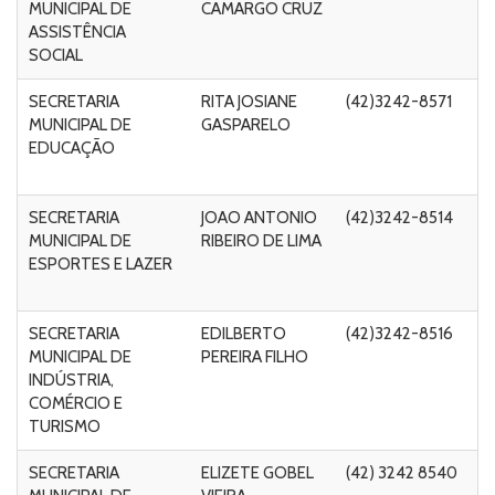
MUNICIPAL DE
CAMARGO CRUZ
n
ASSISTÊNCIA
C
SOCIAL
SECRETARIA
RITA JOSIANE
(42)3242-8571
R
MUNICIPAL DE
GASPARELO
Ri
EDUCAÇÃO
Fo
C
SECRETARIA
JOAO ANTONIO
(42)3242-8514
Ru
MUNICIPAL DE
RIBEIRO DE LIMA
Ri
ESPORTES E LAZER
M
C
SECRETARIA
EDILBERTO
(42)3242-8516
R
MUNICIPAL DE
PEREIRA FILHO
n
INDÚSTRIA,
s/
COMÉRCIO E
TURISMO
SECRETARIA
ELIZETE GOBEL
(42) 3242 8540
Ru