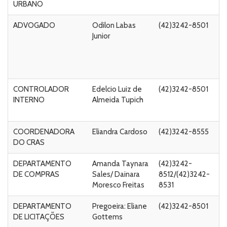
URBANO
C
ADVOGADO
Odilon Labas
(42)3242-8501
Ru
Junior
A
C
de
s/
CONTROLADOR
Edelcio Luiz de
(42)3242-8501
R
INTERNO
Almeida Tupich
n
5
COORDENADORA
Eliandra Cardoso
(42)3242-8555
DO CRAS
DEPARTAMENTO
Amanda Taynara
(42)3242-
R
DE COMPRAS
Sales/ Dainara
8512/(42)3242-
n
Moresco Freitas
8531
54
DEPARTAMENTO
Pregoeira: Eliane
(42)3242-8501
R
DE LICITAÇÕES
Gottems
n