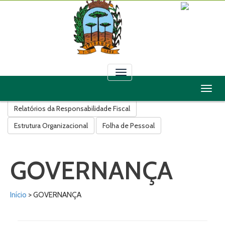
Toggle
navigation
Toggl
Licitações
Contratos
Convênios
Leis
Decretos
naviga
Relatórios da Responsabilidade Fiscal
Estrutura Organizacional
Folha de Pessoal
GOVERNANÇA
Início
> GOVERNANÇA