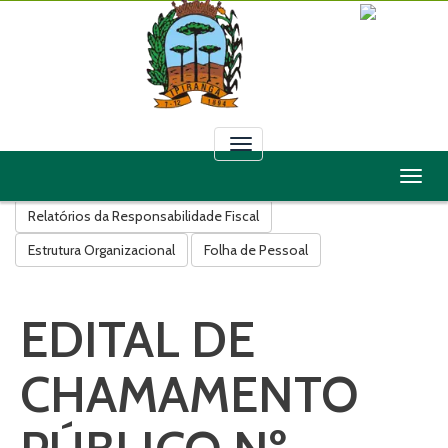
Toggle
navigation
Toggl
Licitações
Contratos
Convênios
Leis
Decretos
naviga
Relatórios da Responsabilidade Fiscal
Estrutura Organizacional
Folha de Pessoal
EDITAL DE
CHAMAMENTO