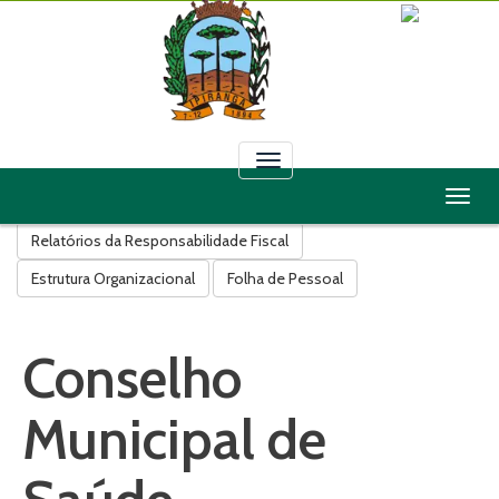
Toggle
navigation
Toggl
Licitações
Contratos
Convênios
Leis
Decretos
naviga
Relatórios da Responsabilidade Fiscal
Estrutura Organizacional
Folha de Pessoal
Conselho
Municipal de