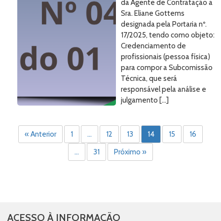
da Agente de Contratação a
Sra. Eliane Gottems
designada pela Portaria nº.
17/2025, tendo como objeto:
Credenciamento de
profissionais (pessoa física)
para compor a Subcomissão
Técnica, que será
responsável pela análise e
julgamento […]
« Anterior
1
…
12
13
14
15
16
…
31
Próximo »
ACESSO À INFORMAÇÃO