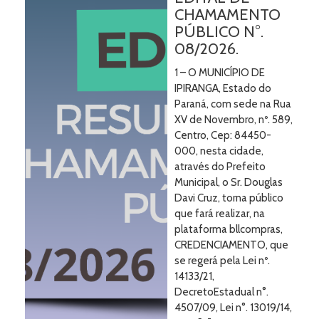
CHAMAMENTO
PÚBLICO N°.
08/2026.
1 – O MUNICÍPIO DE
IPIRANGA, Estado do
Paraná, com sede na Rua
XV de Novembro, nº. 589,
Centro, Cep: 84450-
000, nesta cidade,
através do Prefeito
Municipal, o Sr. Douglas
Davi Cruz, torna público
que fará realizar, na
plataforma bllcompras,
CREDENCIAMENTO, que
se regerá pela Lei nº.
14133/21,
DecretoEstadual n°.
4507/09, Lei n°. 13019/14,