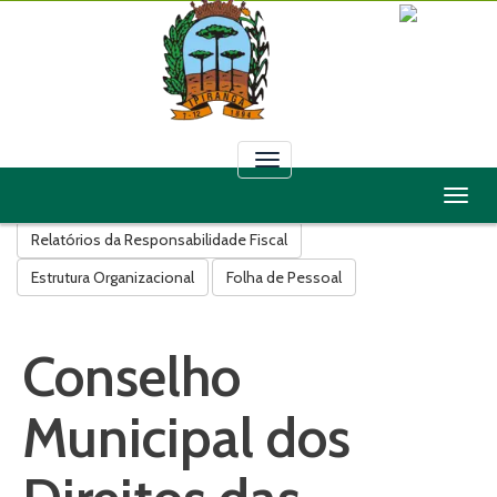
Toggle navigation
Toggle
Licitações
Contratos
Convênios
Leis
Decretos
Relatórios da Responsabilidade Fiscal
Estrutura Organizacional
Folha de Pessoal
Conselho
Municipal dos