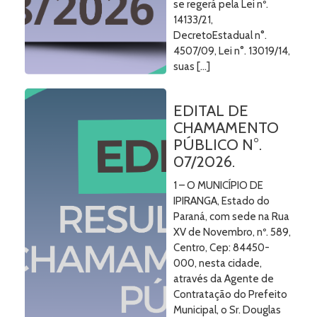
se regerá pela Lei nº.
14133/21,
DecretoEstadual n°.
4507/09, Lei n°. 13019/14,
suas […]
EDITAL DE
CHAMAMENTO
PÚBLICO N°.
07/2026.
1 – O MUNICÍPIO DE
IPIRANGA, Estado do
Paraná, com sede na Rua
XV de Novembro, nº. 589,
Centro, Cep: 84450-
000, nesta cidade,
através da Agente de
Contratação do Prefeito
Municipal, o Sr. Douglas