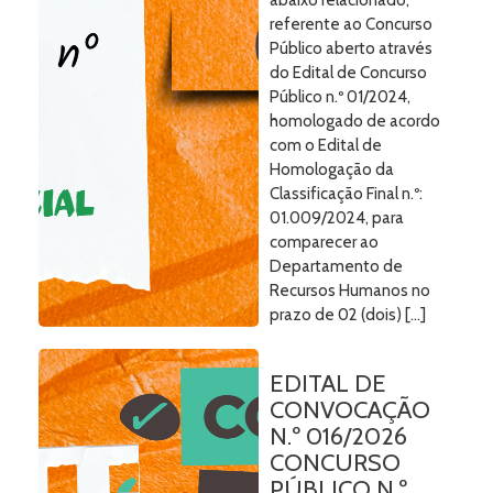
abaixo relacionado,
referente ao Concurso
Público aberto através
do Edital de Concurso
Público n.º 01/2024,
homologado de acordo
com o Edital de
Homologação da
Classificação Final n.º:
01.009/2024, para
comparecer ao
Departamento de
Recursos Humanos no
prazo de 02 (dois) […]
EDITAL DE
CONVOCAÇÃO
N.º 016/2026
CONCURSO
PÚBLICO N.º