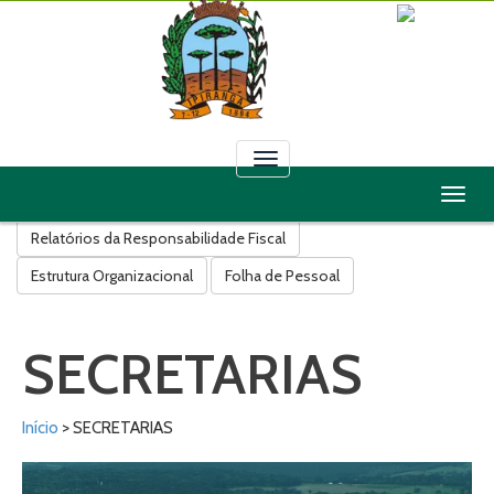
Toggle
navigation
Toggl
Licitações
Contratos
Convênios
Leis
Decretos
naviga
Relatórios da Responsabilidade Fiscal
Estrutura Organizacional
Folha de Pessoal
SECRETARIAS
Início
> SECRETARIAS